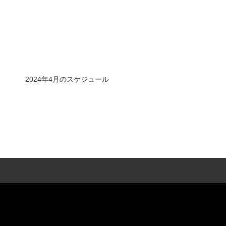
2024年4月のスケジュール
LESSON種類
多種類のレッスンでそれぞれに合ったレッス
ンを・・・