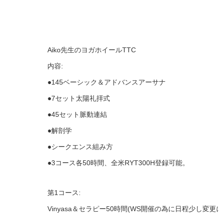
Aiko先生のヨガホイールTTC
内容:
●145ベーシック＆アドバンスアーサナ
●7セット太陽礼拝式
●45セット脈動連結
●解剖学
●シークエンス組み方
●3コース各50時間、全米RYT300H登録可能。
第1コース:
Vinyasa＆セラピー50時間(WS開催の為に日程少し