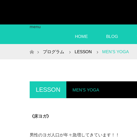
menu
HOME
BLOG
ホーム
プログラム
LESSON
MEN’S YOGA
LESSON
MEN’S YOGA
《床ヨガ》
男性のヨガ人口が年々急増してきています！！