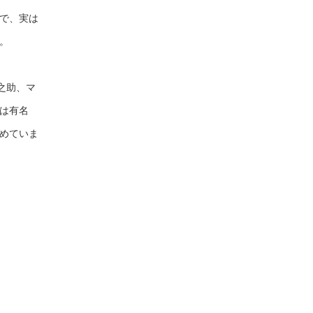
で、実は
。
幸之助、マ
は有名
めていま