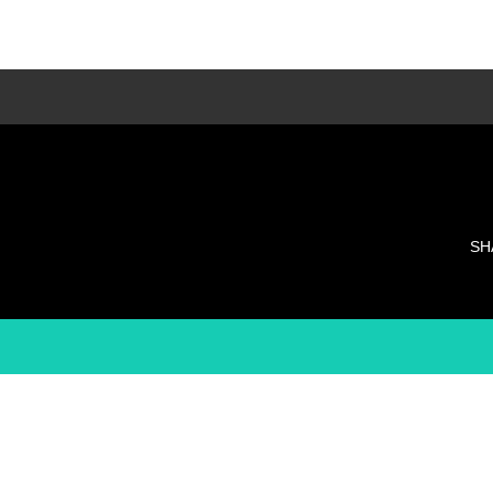
LESSON種類
多種類のレッスンでそれぞれに合ったレッス
ンを・・・
SH