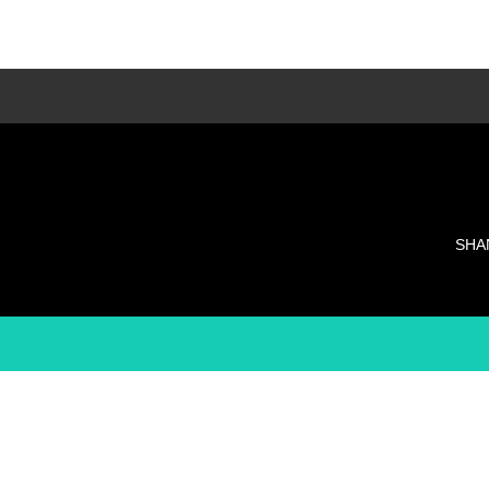
LESSON種類
多種類のレッスンでそれぞれに合ったレッス
ンを・・・
SHA