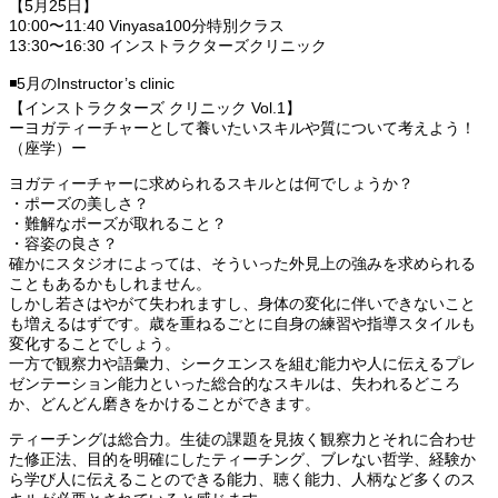
【5月25日】
10:00〜11:40 Vinyasa100分特別クラス
13:30〜16:30 インストラクターズクリニック
◾️5月のInstructor’s clinic
【インストラクターズ クリニック Vol.1】
ーヨガティーチャーとして養いたいスキルや質について考えよう！
（座学）ー
ヨガティーチャーに求められるスキルとは何でしょうか？
・ポーズの美しさ？
・難解なポーズが取れること？
・容姿の良さ？
確かにスタジオによっては、そういった外見上の強みを求められる
こともあるかもしれません。
しかし若さはやがて失われますし、身体の変化に伴いできないこと
も増えるはずです。歳を重ねるごとに自身の練習や指導スタイルも
変化することでしょう。
一方で観察力や語彙力、シークエンスを組む能力や人に伝えるプレ
ゼンテーション能力といった総合的なスキルは、失われるどころ
か、どんどん磨きをかけることができます。
ティーチングは総合力。生徒の課題を見抜く観察力とそれに合わせ
た修正法、目的を明確にしたティーチング、ブレない哲学、経験か
ら学び人に伝えることのできる能力、聴く能力、人柄など多くのス