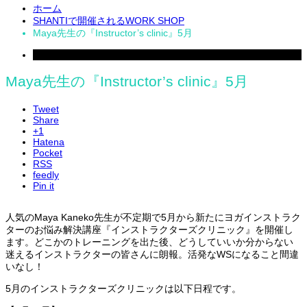
ホーム
SHANTIで開催されるWORK SHOP
Maya先生の『Instructor’s clinic』5月
2018
Apr
14
Maya先生の『Instructor’s clinic』5月
Tweet
Share
+1
Hatena
Pocket
RSS
feedly
Pin it
人気のMaya Kaneko先生が不定期で5月から新たにヨガインストラク
ターのお悩み解決講座『インストラクターズクリニック』を開催し
ます。どこかのトレーニングを出た後、どうしていいか分からない
迷えるインストラクターの皆さんに朗報。活発なWSになること間違
いなし！
5月のインストラクターズクリニックは以下日程です。