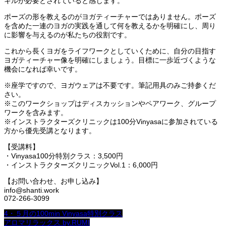
キルが必要とされていると感じます。
ポーズの形を教えるのがヨガティーチャーではありません。ポーズ
を含めた一連のヨガの実践を通して何を教えるかを明確にし、周り
に影響を与えるのが私たちの役割です。
これから長くヨガをライフワークとしていくために、自分の目指す
ヨガティーチャー像を明確にしましょう。目標に一歩近づくような
機会になれば幸いです。
※座学ですので、ヨガウェアは不要です。筆記用具のみご持参くだ
さい。
※このワークショップはディスカッションやペアワーク、グループ
ワークを含みます。
※インストラクターズクリニックは100分Vinyasaに参加されている
方から優先受講となります。
【受講料】
・Vinyasa100分特別クラス：3,500円
・インストラクターズクリニックVol.1：6,000円
【お問い合わせ、お申し込み】
info@shanti.work
072-266-3099
4・５月の100min Vinyasa特別クラス
アロマリラックス by.RUMI