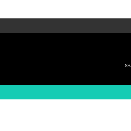
LESSON種類
多種類のレッスンでそれぞれに合ったレッス
ンを・・・
SH