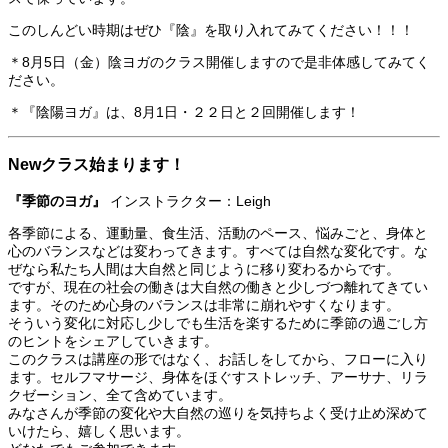
このしんどい時期はぜひ『陰』を取り入れてみてください！！！
＊8月5日（金）陰ヨガのクラス開催しますので是非体感してみてく
ださい。
＊『陰陽ヨガ』は、8月1日・２２日と２回開催します！
Newクラス始まります！
『季節のヨガ』
インストラクター：Leigh
各季節による、運動量、食生活、活動のペース、悩みごと、身体と
心のバランスなどは変わってきます。すべては自然な変化です。な
ぜなら私たち人間は大自然と同じように移り変わるからです。
ですが、現在の社会の働きは大自然の働きと少しづつ離れてきてい
ます。そのため心身のバランスは非常に崩れやすくなります。
そういう変化に対応し少しでも生活を楽するために季節の過ごし方
のヒントをシェアしていきます。
このクラスは講座の形ではなく、お話しをしてから、フローに入り
ます。セルフマサージ、身体をほぐすストレッチ、アーサナ、リラ
クゼーション、全て含めています。
みなさんが季節の変化や大自然の巡りを気持ちよく受け止め深めて
いけたら、嬉しく思います。