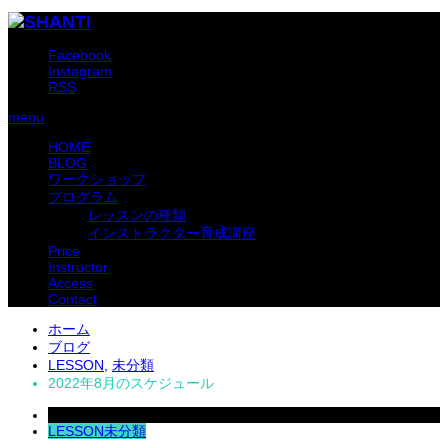
Facebook
Instagram
RSS
menu
HOME
BLOG
ワークショップ
プログラム
レッスンの種類
インストラクター育成講座
Price
Instructor
Access
Contact
ホーム
ブログ
LESSON
,
未分類
2022年8月のスケジュール
2022
Jul
15
LESSON
未分類