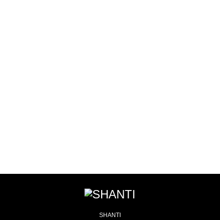
MEN'S YOGA
AERIAL YOGA
SCOOL
SCHOOL
LESSON種類
LESSON予約
インストラクターに憧れるあなた！
多種類のレッスンでそれぞれに合ったレッスンを・・・
体験レッスンのご予約もこちらから
ヨガをもっと深く知りたいあなた！
SHANTI