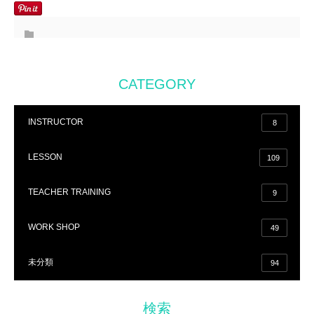
CATEGORY
INSTRUCTOR
8
LESSON
109
TEACHER TRAINING
9
WORK SHOP
49
未分類
94
検索