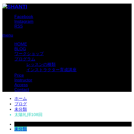
Facebook
Instagram
RSS
menu
HOME
BLOG
ワークショップ
プログラム
レッスンの種類
インストラクター育成講座
Price
Instructor
Access
Contact
ホーム
ブログ
未分類
太陽礼拝108回
2022
Dec
09
未分類