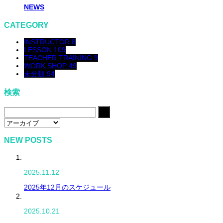
NEWS
CATEGORY
INSTRUCTOR
8
LESSON
109
TEACHER TRAINING
9
WORK SHOP
49
未分類
94
検索
NEW POSTS
2025.11.12
2025年12月のスケジュール
2025.10.21