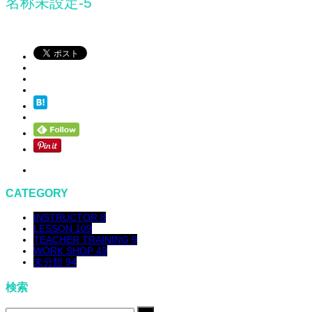
名称未設定-5
CATEGORY
INSTRUCTOR
8
LESSON
109
TEACHER TRAINING
9
WORK SHOP
49
未分類
94
検索