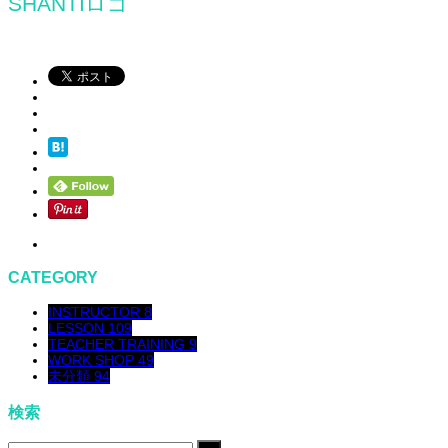
SHANTIロゴ
CATEGORY
INSTRUCTOR
8
LESSON
109
TEACHER TRAINING
9
WORK SHOP
49
未分類
94
検索