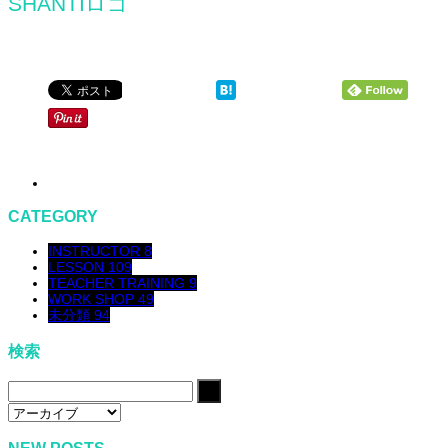
SHANTIロゴ
CATEGORY
INSTRUCTOR
8
LESSON
109
TEACHER TRAINING
9
WORK SHOP
49
未分類
94
検索
NEW POSTS