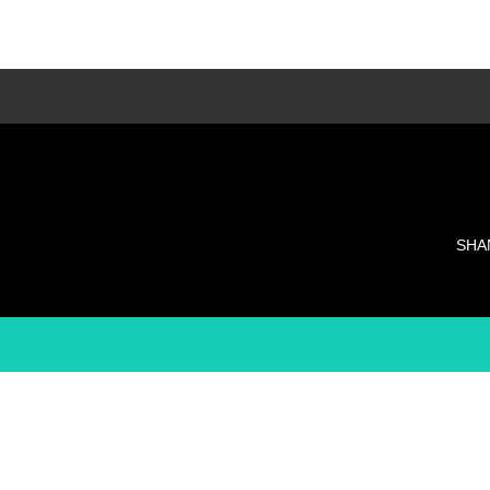
LESSON種類
多種類のレッスンでそれぞれに合ったレッス
ンを・・・
SHA