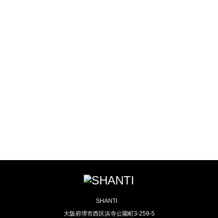
AERIAL YOGA
SCOOL
SCHOOL
LESSON種類
LESSON予約
インストラクターに憧れるあなた！
多種類のレッスンでそれぞれに合ったレッスンを・・・
体験レッスンのご予約もこちらから
ヨガをもっと深く知りたいあなた！
SHANTI
大阪府堺市西区浜寺公園町3-259-5