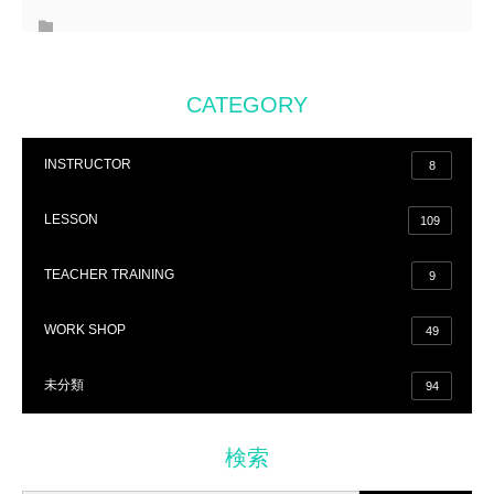
CATEGORY
INSTRUCTOR
8
LESSON
109
TEACHER TRAINING
9
WORK SHOP
49
未分類
94
検索