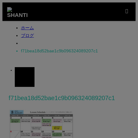
m
ホーム
ブログ
f71bea18d52bae1c9b096324089207c1
12
JUL
2021
f71bea18d52bae1c9b096324089207c1