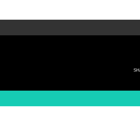
LESSON種類
多種類のレッスンでそれぞれに合ったレッス
ンを・・・
SH