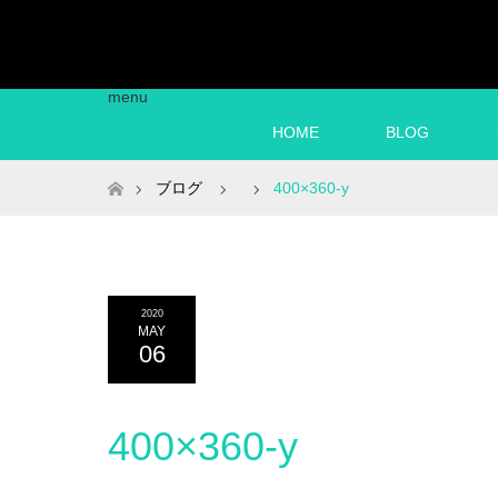
menu
HOME
BLOG
ホーム
ブログ
400×360-y
2020
MAY
06
400×360-y