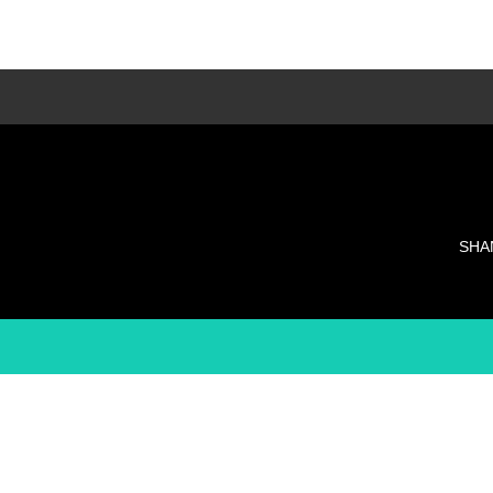
LESSON種類
多種類のレッスンでそれぞれに合ったレッス
ンを・・・
SHA