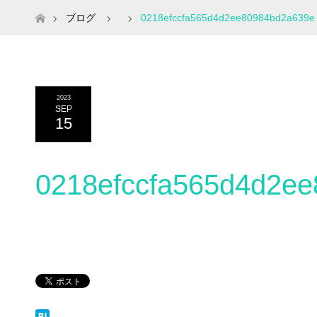
ホーム
ブログ
0218efccfa565d4d2ee80984bd2a639e
2023
SEP
15
0218efccfa565d4d2e