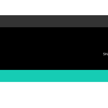
LESSON種類
多種類のレッスンでそれぞれに合ったレッス
ンを・・・
SH