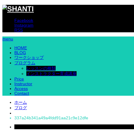
Facebook
Instagram
RSS
menu
HOME
BLOG
ワークショップ
プログラム
レッスンの種類
インストラクター育成講座
Price
Instructor
Access
Contact
ホーム
ブログ
337a24b341a49a4fdd91aa21c9e12dfe
2021
May
17