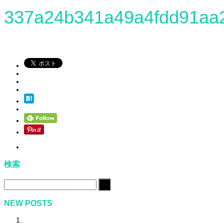
337a24b341a49a4fdd91aa
検索
NEW POSTS