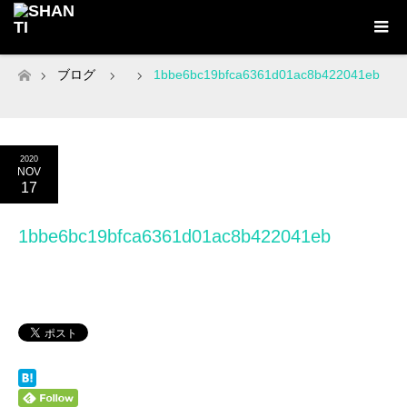
ブログ
1bbe6bc19bfca6361d01ac8b422041eb
ホーム
2020
NOV
17
1bbe6bc19bfca6361d01ac8b422041eb