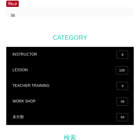
CATEGORY
INSTRUCTOR
8
LESSON
109
TEACHER TRAINING
9
WORK SHOP
49
未分類
94
検索