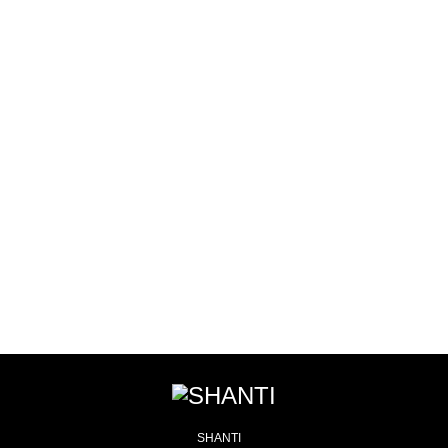
MEN'S YOGA
AERIAL YOGA
SCOOL
SCHOOL
LESSON種類
LESSON予約
インストラクターに憧れるあなた！
多種類のレッスンでそれぞれに合ったレッスンを・・・
体験レッスンのご予約もこちらから
ヨガをもっと深く知りたいあなた！
SHANTI