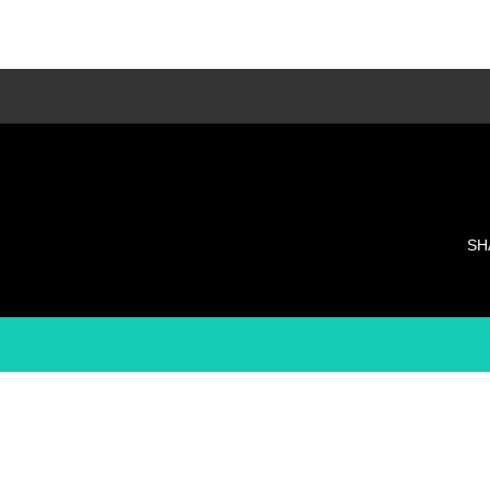
LESSON種類
多種類のレッスンでそれぞれに合ったレッス
ンを・・・
SH