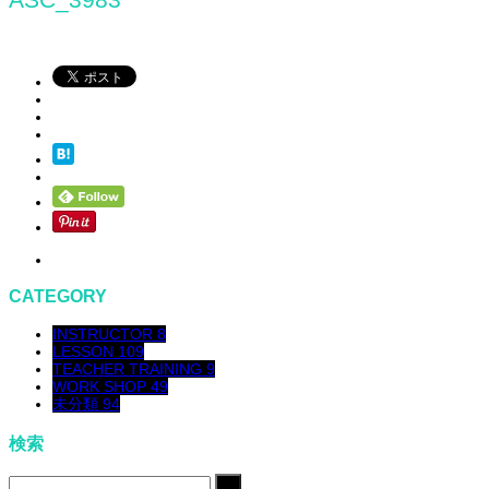
CATEGORY
INSTRUCTOR
8
LESSON
109
TEACHER TRAINING
9
WORK SHOP
49
未分類
94
検索