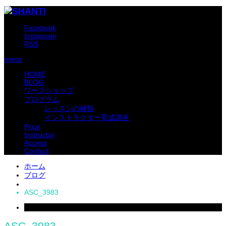
Facebook
Instagram
RSS
menu
HOME
BLOG
ワークショップ
プログラム
レッスンの種類
インストラクター育成講座
Price
Instructor
Access
Contact
ホーム
ブログ
ASC_3983
2019
Feb
18
ASC_3983