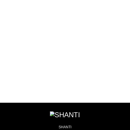
MEN'S YOGA
AERIAL YOGA
SCOOL
SCHOOL
LESSON種類
LESSON予約
インストラクターに憧れるあなた！
多種類のレッスンでそれぞれに合ったレッスンを・・・
体験レッスンのご予約もこちらから
ヨガをもっと深く知りたいあなた！
SHANTI