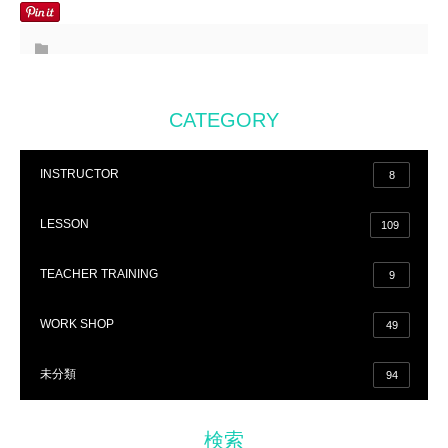
CATEGORY
INSTRUCTOR
8
LESSON
109
TEACHER TRAINING
9
WORK SHOP
49
未分類
94
検索