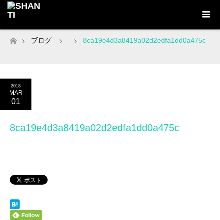
ブログ
8ca19e4d3a8419a02d2edfa1dd0a475c
ホーム
2018
MAR
01
8ca19e4d3a8419a02d2edfa1dd0a475c