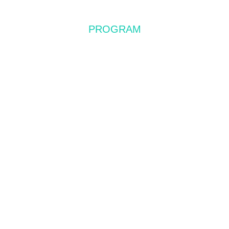
PROGRAM
レッスン&予約について
4D PRO
ASHTANGA YOGA