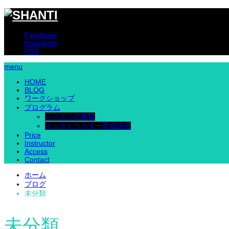
Facebook
Instagram
RSS
menu
HOME
BLOG
ワークショップ
プログラム
レッスンの種類
インストラクター育成講座
Price
Instructor
Access
Contact
ホーム
ブログ
未分類
未分類